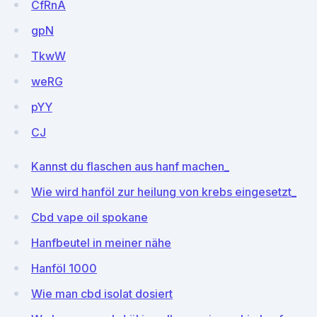
CfRnA
gpN
TkwW
weRG
pYY
CJ
Kannst du flaschen aus hanf machen_
Wie wird hanföl zur heilung von krebs eingesetzt_
Cbd vape oil spokane
Hanfbeutel in meiner nähe
Hanföl 1000
Wie man cbd isolat dosiert