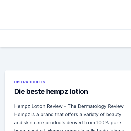
Skip
to
content
CBD PRODUCTS
Die beste hempz lotion
Hempz Lotion Review - The Dermatology Review
Hempz is a brand that offers a variety of beauty
and skin care products derived from 100% pure
hemp seed oil. Hempz primarily sells body lotions