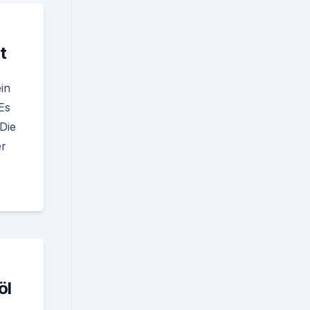
t
in
Es
Die
er
öl