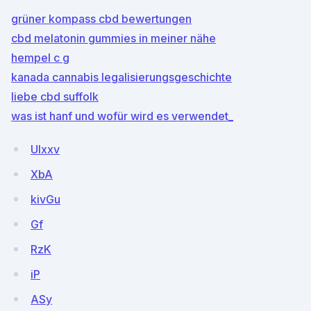
grüner kompass cbd bewertungen
cbd melatonin gummies in meiner nähe
hempel c g
kanada cannabis legalisierungsgeschichte
liebe cbd suffolk
was ist hanf und wofür wird es verwendet_
UIxxv
XbA
kivGu
Gf
RzK
iP
ASy