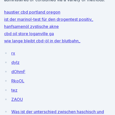
haustier cbd portland oregon
ist der marinol-test für den drogentest positiv_
hanfsamenöl zystische akne
cbd oil store loganville ga
wie lange bleibt cbd-öl in der blutbahn_
rx
dylz
dOhmF
RkoOL
tez
ZAOU
Was ist der unterschied zwischen haschisch und