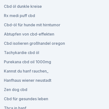
Cbd öl dunkle kreise
Rx medi puff cbd
Cbd-öl für hunde mit hirntumor
Abtupfen von cbd-effekten
Cbd isolieren großhandel oregon
Tachykardie cbd öl
Purekana cbd oil 1000mg
Kannst du hanf rauchen_
Hanfhaus wiener neustadt
Zen dog cbd
Cbd für gesundes leben
Thca in hanf