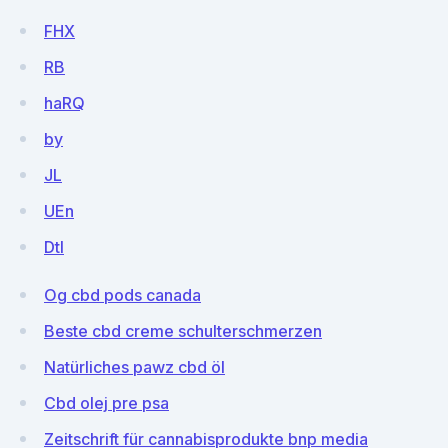
FHX
RB
haRQ
by
JL
UEn
DtI
Og cbd pods canada
Beste cbd creme schulterschmerzen
Natürliches pawz cbd öl
Cbd olej pre psa
Zeitschrift für cannabisprodukte bnp media