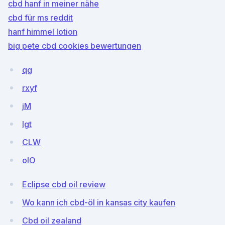
cbd hanf in meiner nähe
cbd für ms reddit
hanf himmel lotion
big pete cbd cookies bewertungen
qg
rxyf
jM
Igt
CLW
oIO
Eclipse cbd oil review
Wo kann ich cbd-öl in kansas city kaufen
Cbd oil zealand